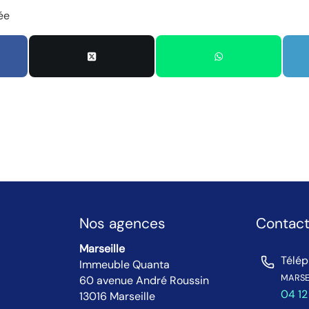
ée
Nos agences
Contac
Marseille
Télé
Immeuble Quanta
MARSEI
60 avenue André Roussin
04 12
13016 Marseille