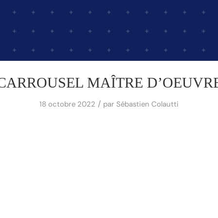
CARROUSEL MAÎTRE D’OEUVR
/
18 octobre 2022
par
Sébastien Colautti