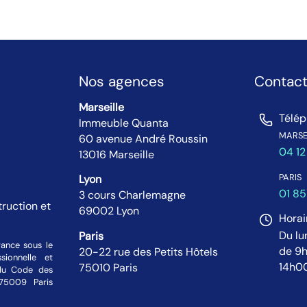
Nos agences
Contac
Marseille
Télé
Immeuble Quanta
MARSEI
60 avenue André Roussin
04 12
13016 Marseille
PARIS
Lyon
01 85
3 cours Charlemagne
truction et
69002 Lyon
Horai
Du lu
Paris
rance sous le
de 9h
20-22 rue des Petits Hôtels
sionnelle et
14h00
75010 Paris
 du Code des
75009 Paris