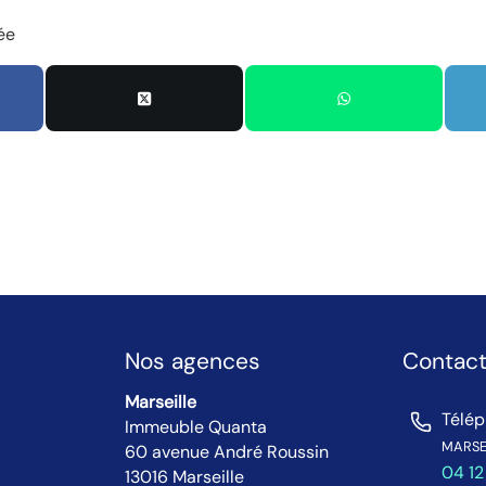
ée
Nos agences
Contac
Marseille
Télé
Immeuble Quanta
MARSEI
60 avenue André Roussin
04 12
13016 Marseille