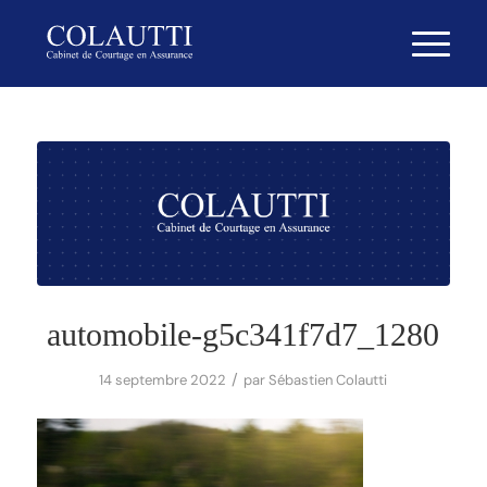
automobile-g5c341f7d7_1280
/
14 septembre 2022
par
Sébastien Colautti